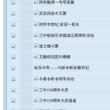
同学鹅潭一号早茶聚
宾宾四友今又聚
同学半世纪 友谊一直长
三中歌咏艺术团成立两周年活动
波士顿小聚
又翻些旧照片晒晒
欢乐今宵——与郝令昕欢聚补记
今夜令昕令同学共欣
三中150周年大庆
三中150周年大庆速递