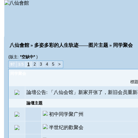
八仙會館
»
多姿多彩的人生轨迹——图片主题
» 同学聚会
(版主:
*空缺中*
)
97
1/5
1
2
3
4
5
>
同学聚会
標
論壇公告:
「八仙会馆」新家开张了，新旧会员重新
論壇主題
初中同学聚广州
半世纪的歡聚会