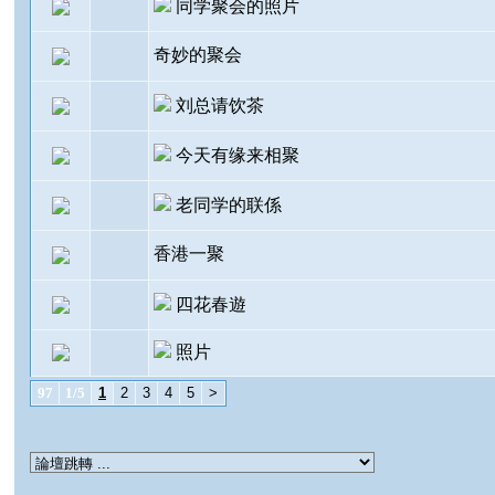
同学聚会的照片
奇妙的聚会
刘总请饮茶
今天有缘来相聚
老同学的联係
香港一聚
四花春遊
照片
97
1/5
1
2
3
4
5
>