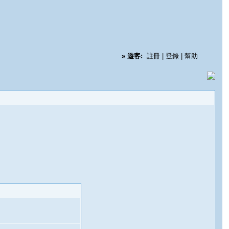
»
遊客:
註冊
|
登錄
|
幫助