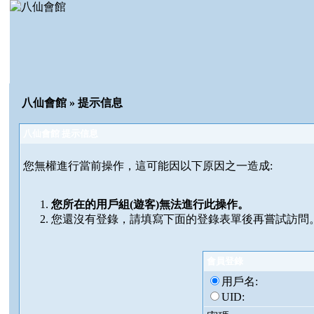
八仙會館
» 提示信息
八仙會館 提示信息
您無權進行當前操作，這可能因以下原因之一造成:
您所在的用戶組(
遊客
)無法進行此操作。
您還沒有登錄，請填寫下面的登錄表單後再嘗試訪問
會員登錄
用戶名:
UID: