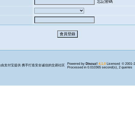
忘記密碼
Powered by
Discuz!
4.1.0
Licensed
© 2001-
Processed in 0.010365 second(s), 2 queries