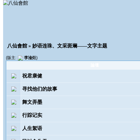
八仙會館
» 妙语连珠、文采斑斓——文字主题
(版主:
李淦灶
)
論壇
祝君康健
寻找他们的故事
舞文弄墨
行踪记实
人生絮语