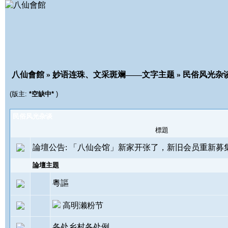
八仙會館
»
妙语连珠、文采斑斓——文字主题
» 民俗风光杂
(版主:
*空缺中*
)
民俗风光杂谈
標題
論壇公告:
「八仙会馆」新家开张了，新旧会员重新募
論壇主題
粵謳
高明濑粉节
各处乡村各处例