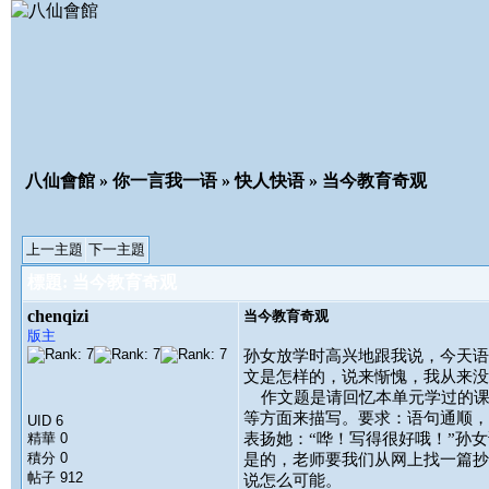
八仙會館
»
你一言我一语
»
快人快语
» 当今教育奇观
上一主題
下一主題
標題: 当今教育奇观
chenqizi
当今教育奇观
版主
孙女放学时高兴地跟我说，今天
文是怎样的，说来惭愧，我从来
作文题是请回忆本单元学过的课
等方面来描写。要求：语句通顺，
UID 6
精華 0
表扬她：“哗！写得很好哦！”孙
積分 0
是的，老师要我们从网上找一篇抄
帖子 912
说怎么可能。